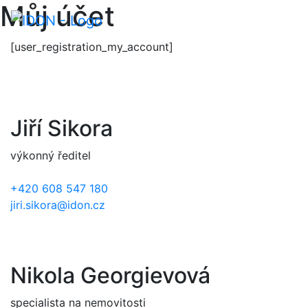
Můj účet
Skip
to
content
[user_registration_my_account]
Jiří Sikora
výkonný ředitel
+420 608 547 180
jiri.sikora@idon.cz
Nikola Georgievová
specialista na nemovitosti