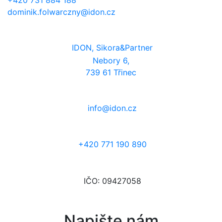
+420 731 884 188
dominik.folwarczny@idon.cz
IDON, Sikora&Partner
Nebory 6,
739 61 Třinec
info@idon.cz
+420 771 190 890
IČO: 09427058
Napište nám