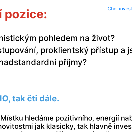
Chci inves
 pozice:
timistickým pohledem na život?
tupování, proklientský přístup a j
 nadstandardní příjmy?
, tak čti dále.
Místku hledáme pozitivního, energií nab
itostmi jak klasicky, tak hlavně inves