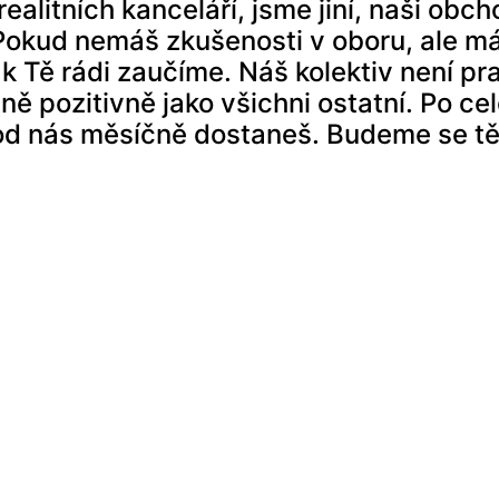
alitních kanceláří, jsme jiní, naši obch
okud nemáš zkušenosti v oboru, ale má
 Tě rádi zaučíme. Náš kolektiv není prac
jně pozitivně jako všichni ostatní. Po c
od nás měsíčně dostaneš. Budeme se těš