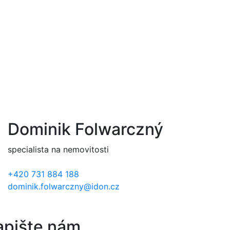
Dominik Folwarczný
specialista na nemovitosti
+420 731 884 188
dominik.folwarczny@idon.cz
apište nám