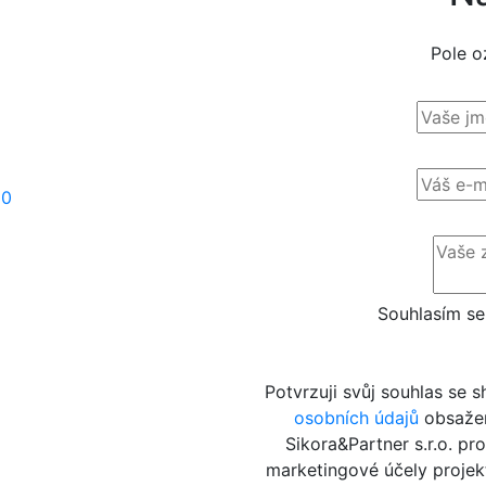
Pole o
90
Souhlasím se
Potvrzuji svůj souhlas se
osobních údajů
obsažen
Sikora&Partner s.r.o. pr
marketingové účely projek