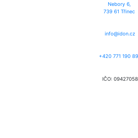
Nebory 6,
739 61 Třinec
info@idon.cz
+420 771 190 8
IČO: 09427058