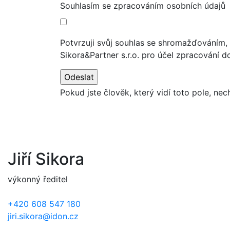
Souhlasím se zpracováním osobních údajů
Potvrzuji svůj souhlas se shromažďováním
Sikora&Partner s.r.o. pro účel zpracování 
Nutné
cookies
Pokud jste člověk, který vidí toto pole, ne
Tyto
soubory
cookie
nejsou
volitelné.
Jsou
Jiří Sikora
potřeba
pro
výkonný ředitel
fungování
webu.
+420 608 547 180
jiri.sikora@idon.cz
Statistické