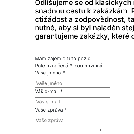
Odlišujeme se od klasických re
snadnou cestu k zakázkám. P
ctižádost a zodpovědnost, tak
nutné, aby si byl naladěn ste
garantujeme zakázky, které 
Mám zájem o tuto pozici:
Pole označená * jsou povinná
Vaše jméno
*
Váš e-mail
*
Vaše zpráva
*