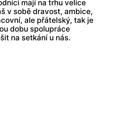
odníci mají na trhu velice
š v sobě dravost, ambice,
ovní, ale přátelský, tak je
elou dobu spolupráce
it na setkání u nás.