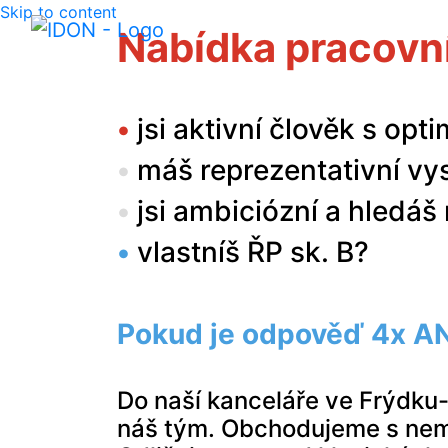
Skip to content
Nabídka pracovní
•
jsi aktivní člověk s op
•
máš reprezentativní vys
•
jsi ambiciózní a hledáš
•
vlastníš ŘP sk. B?
Pokud je odpověď 4x ANO
Do naší kanceláře ve Frýdku-
náš tým. Obchodujeme s nemov