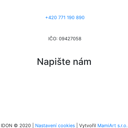
+420 771 190 890
IČO: 09427058
Napište nám
IDON © 2020 |
Nastavení cookies
| Vytvořil
MamiArt s.r.o.