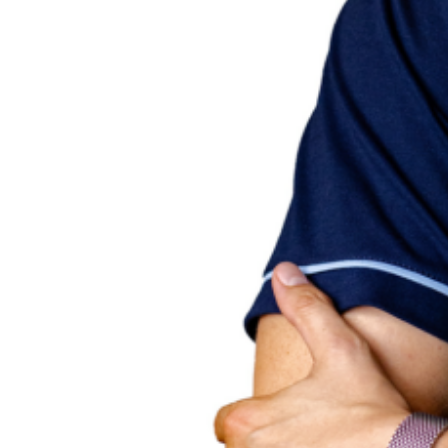
Nutné
cookies
Tyto
soubory
cookie
nejsou
volitelné.
Jsou
potřeba
pro
fungování
webu.
Statistické