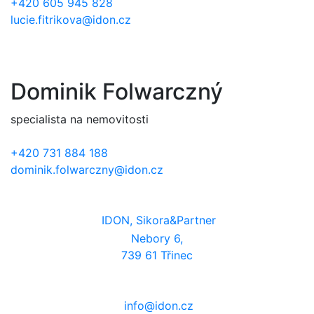
+420 605 945 828
lucie.fitrikova@idon.cz
Dominik Folwarczný
specialista na nemovitosti
+420 731 884 188
dominik.folwarczny@idon.cz
IDON, Sikora&Partner
Nebory 6,
739 61 Třinec
info@idon.cz